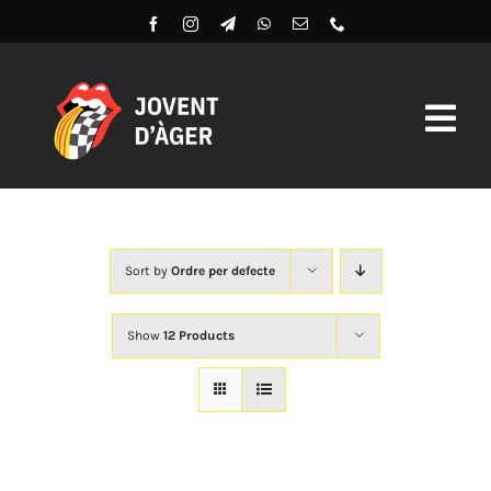
Skip
to
content
Togg
Navig
Butlles 2026
Llibret Digital 2026
Sort by
Ordre per defecte
Arxiu
Show
12 Products