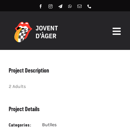
Skip
to
content
Togg
Navig
Butlles 2026
Llibret Digital 2026
Project Description
Arxiu
2 Adults
Project Details
Categories:
Butlles