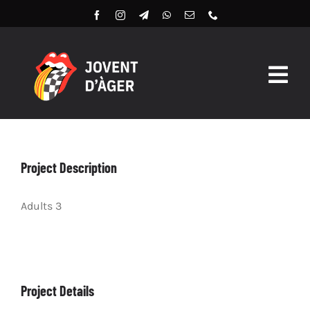
Skip
to
content
Togg
Navig
Butlles 2026
Llibret Digital 2026
Project Description
Arxiu
Adults 3
Project Details