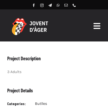
Skip
to
content
Togg
Navig
Butlles 2026
Llibret Digital 2026
Project Description
Arxiu
3 Adults
Project Details
Categories:
Butlles