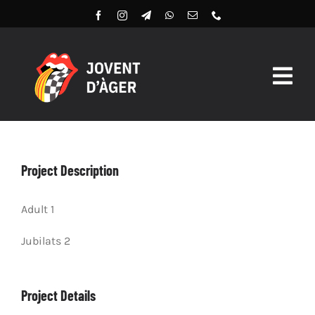
Skip
to
content
Togg
Navig
Butlles 2026
Llibret Digital 2026
Project Description
Arxiu
Adult 1
Jubilats 2
Project Details