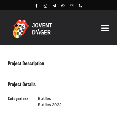
Skip
to
content
Togg
Navig
Butlles 2026
Llibret Digital 2026
Project Description
Arxiu
Project Details
Categories:
Butlles
Butlles 2022