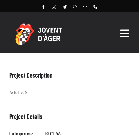
Skip
to
content
Togg
Navig
Butlles 2026
Llibret Digital 2026
Project Description
Arxiu
Adults 2
Project Details
Categories:
Butlles