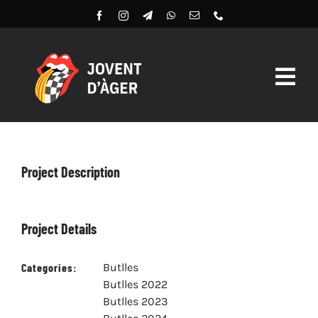
Skip
to
content
Togg
Navig
Butlles 2026
Llibret Digital 2026
Project Description
Arxiu
Project Details
Categories:
Butlles
Butlles 2022
Butlles 2023