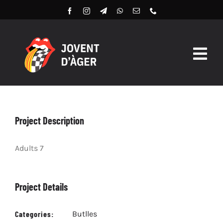
Skip
to
content
Togg
Navig
Butlles 2026
Llibret Digital 2026
Project Description
Arxiu
Adults 7
Project Details
Categories:
Butlles