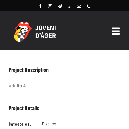
Skip
to
content
Togg
Navig
Butlles 2026
Llibret Digital 2026
Project Description
Arxiu
Adults 4
Project Details
Categories:
Butlles