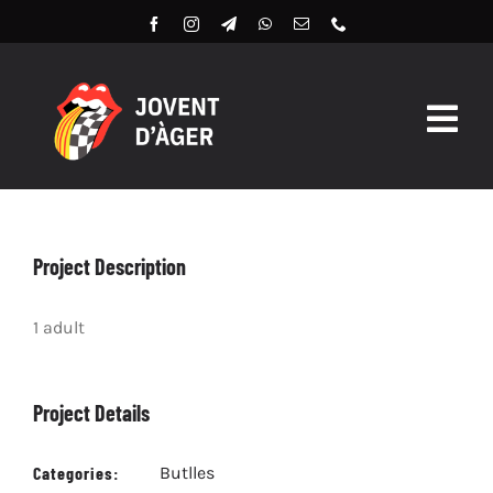
Skip
to
content
Togg
Navig
Butlles 2026
Llibret Digital 2026
Project Description
Arxiu
1 adult
Project Details
Categories:
Butlles