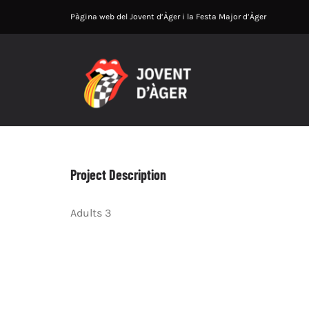
Skip
Pàgina web del Jovent d’Àger i la Festa Major d’Àger
to
content
Project Description
Adults 3