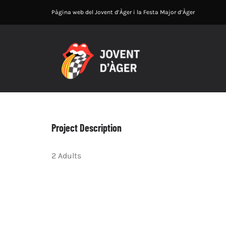
Skip
Pàgina web del Jovent d’Àger i la Festa Major d’Àger
to
content
Project Description
2 Adults